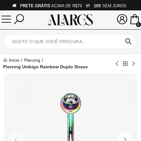
🚚
FRETE GRÁTIS
ACIMA DE R$79 💳
10X
SEM JUROS
0
Início
Piercing
Piercing Umbigo Rainbow Duplo Strass