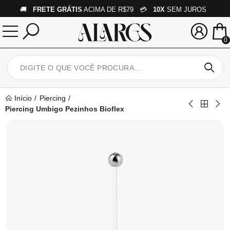
🚚
FRETE GRÁTIS
ACIMA DE R$79 💳
10X
SEM JUROS
0
Início
Piercing
Piercing Umbigo Pezinhos Bioflex