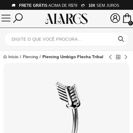
🚚
FRETE GRÁTIS
ACIMA DE R$79 💳
10X
SEM JUROS
0
Início
Piercing
Piercing Umbigo Flecha Tribal