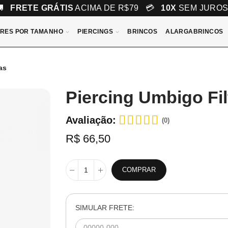
🚚
FRETE GRÁTIS
ACIMA DE R$79 💳
10X
SEM JURO
RES POR TAMANHO
PIERCINGS
BRINCOS
ALARGABRINCOS
as
Piercing Umbigo Fi
Avaliação:
(0)
R$ 66,50
COMPRAR
SIMULAR FRETE: