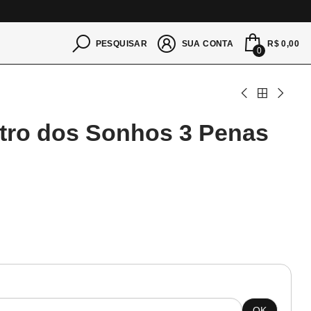
S
R$ 0,00
PESQUISAR
SUA CONTA
0
ltro dos Sonhos 3 Penas
OK