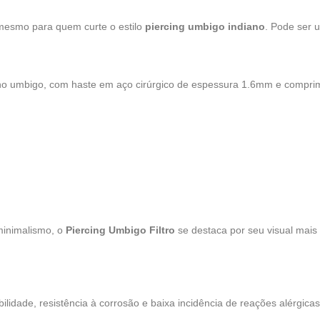
u mesmo para quem curte o estilo
piercing umbigo indiano
. Pode ser u
o umbigo, com haste em aço cirúrgico de espessura 1.6mm e comprime
 minimalismo, o
Piercing Umbigo Filtro
se destaca por seu visual mais
ilidade, resistência à corrosão e baixa incidência de reações alérgica