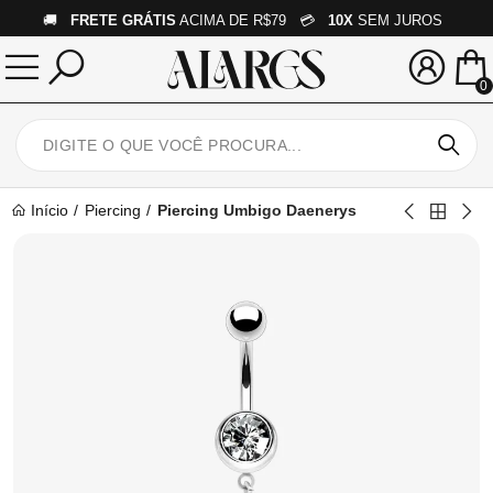
🚚
FRETE GRÁTIS
ACIMA DE R$79 💳
10X
SEM JUROS
0
Início
Piercing
Piercing Umbigo Daenerys