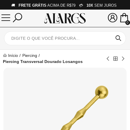
🚚
FRETE GRÁTIS
ACIMA DE R$79 💳
10X
SEM JUROS
0
Início
Piercing
Piercing Transversal Dourado Losangos