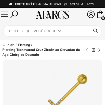
🚚
FRETE GRÁTIS
ACIMA DE R$79 💳
10X
SEM JUROS
0
Início
Piercing
Piercing Transversal Cruz Zircônias Cravadas de
Aço Cirúrgico Dourado