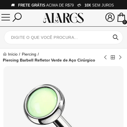
🚚
FRETE GRÁTIS
ACIMA DE R$79 💳
10X
SEM JUROS
0
Início
Piercing
Piercing Barbell Refletor Verde de Aço Cirúrgico