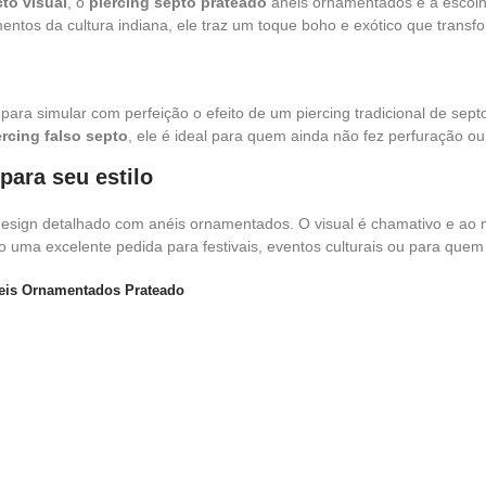
cto visual
, o
piercing septo prateado
anéis ornamentados é a escolha
entos da cultura indiana, ele traz um toque boho e exótico que trans
ra simular com perfeição o efeito de um piercing tradicional de septo
ercing falso septo
, ele é ideal para quem ainda não fez perfuração ou 
ara seu estilo
esign detalhado com anéis ornamentados. O visual é chamativo e ao
do uma excelente pedida para festivais, eventos culturais ou para que
neis Ornamentados Prateado