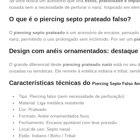
Se você busca um acessório que una
estilo, praticidade e impa
ousada sem a necessidade de perfurar o nariz. Inspirado em elem
O que é o piercing septo prateado falso?
O
piercing septo prateado
é um acessório de encaixe, pensado pa
nariz, permitindo o uso prolongado sem incômodo. Por ser um
pi
Design com anéis ornamentados: destaque p
O grande diferencial deste
piercing prateado nariz
está no seu d
ousadas ou temáticas. Ele remete à estética indiana e tribal, sen
Características técnicas do
Piercing Septo Falso A
Tipo: Piercing falso (sem necessidade de perfuração)
Material: Liga metálica resistente
Cor: Prateado
Formato: Anéis ornamentados fixos
Fechamento: Encaixe ajustável com leve pressão
Local de uso: Septo nasal
Estilo: Indiano / Boho / Tribal