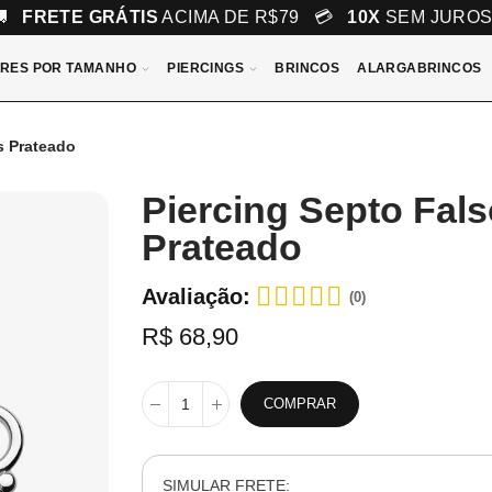
🚚
FRETE GRÁTIS
ACIMA DE R$79 💳
10X
SEM JURO
RES POR TAMANHO
PIERCINGS
BRINCOS
ALARGABRINCOS
s Prateado
Piercing Septo Fal
Prateado
Avaliação:
(0)
R$ 68,90
COMPRAR
SIMULAR FRETE: