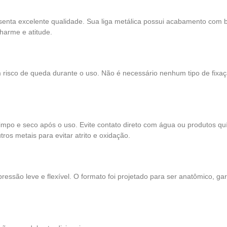
enta excelente qualidade. Sua liga metálica possui acabamento com br
harme e atitude.
 risco de queda durante o uso. Não é necessário nenhum tipo de fixaçã
impo e seco após o uso. Evite contato direto com água ou produtos q
ros metais para evitar atrito e oxidação.
essão leve e flexível. O formato foi projetado para ser anatômico, gara