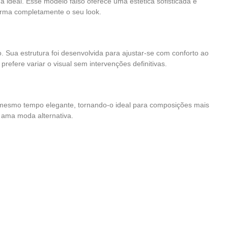
 ideal. Esse modelo falso oferece uma estética sofisticada e
forma completamente o seu look.
. Sua estrutura foi desenvolvida para ajustar-se com conforto ao
prefere variar o visual sem intervenções definitivas.
 mesmo tempo elegante, tornando-o ideal para composições mais
m ama moda alternativa.