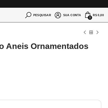
S
R$ 0,00
PESQUISAR
SUA CONTA
0
so Aneis Ornamentados