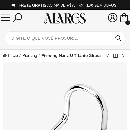
🚚
FRETE GRÁTIS
ACIMA DE R$79 💳
10X
SEM JUROS
0
Início
Piercing
Piercing Nariz U Titânio Strass