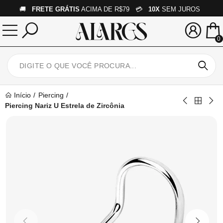
🚚
FRETE GRÁTIS
ACIMA DE R$79 💳
10X
SEM JUROS
0
Início
Piercing
Piercing Nariz U Estrela de Zircônia