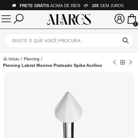
🚚
FRETE GRÁTIS
ACIMA DE R$79 💳
10X
SEM JUROS
0
Início
Piercing
Piercing Labret Monroe Prateado Spike Acrílico