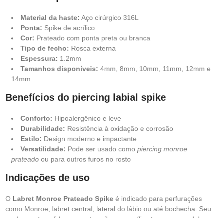
Material da haste:
Aço cirúrgico 316L
Ponta:
Spike de acrílico
Cor:
Prateado com ponta preta ou branca
Tipo de fecho:
Rosca externa
Espessura:
1.2mm
Tamanhos disponíveis:
4mm, 8mm, 10mm, 11mm, 12mm e
14mm
Benefícios do piercing labial spike
Conforto:
Hipoalergênico e leve
Durabilidade:
Resistência à oxidação e corrosão
Estilo:
Design moderno e impactante
Versatilidade:
Pode ser usado como
piercing monroe
prateado
ou para outros furos no rosto
Indicações de uso
O
Labret Monroe Prateado Spike
é indicado para perfurações
como Monroe, labret central, lateral do lábio ou até bochecha. Seu