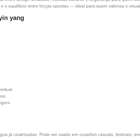
 o equilíbrio entre forças opostas — ideal para quem valoriza o visual 
 yin yang
iritual
oso
eguro
gua já cicatrizadas. Pode ser usado em ocasiões casuais, festivais, enc