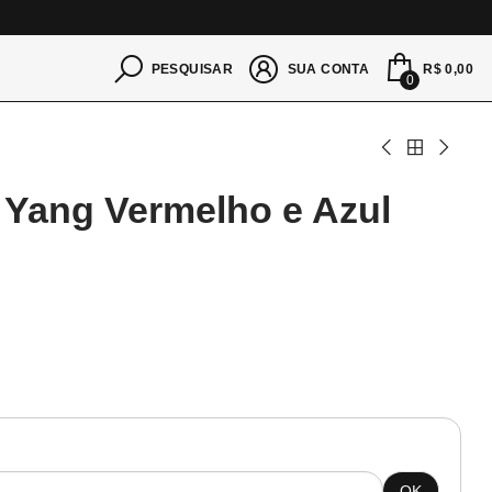
S
R$ 0,00
PESQUISAR
SUA CONTA
0
n Yang Vermelho e Azul
OK