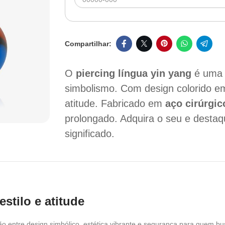
O
piercing língua yin yang
é uma 
simbolismo. Com design colorido em 
atitude. Fabricado em
aço cirúrgic
prolongado. Adquira o seu e desta
significado.
estilo e atitude
ão entre design simbólico, estética vibrante e segurança para quem 