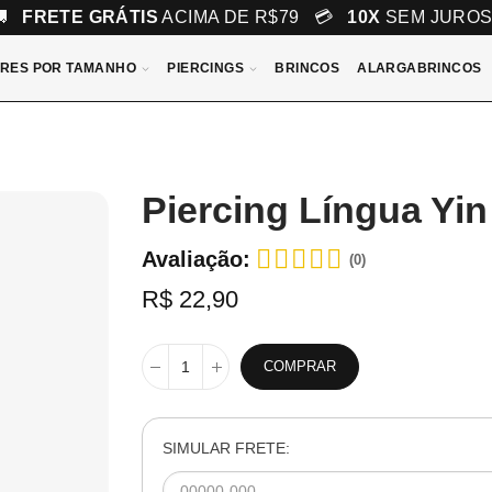
🚚
FRETE GRÁTIS
ACIMA DE R$79 💳
10X
SEM JURO
RES POR TAMANHO
PIERCINGS
BRINCOS
ALARGABRINCOS
Piercing Língua Yi
Avaliação:
(0)
R$ 22,90
COMPRAR
SIMULAR FRETE: