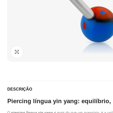
Clique para ampliar
DESCRIÇÃO
Piercing língua yin yang: equilíbrio, 
O
piercing língua yin yang
é mais do que um acessório: é a uni