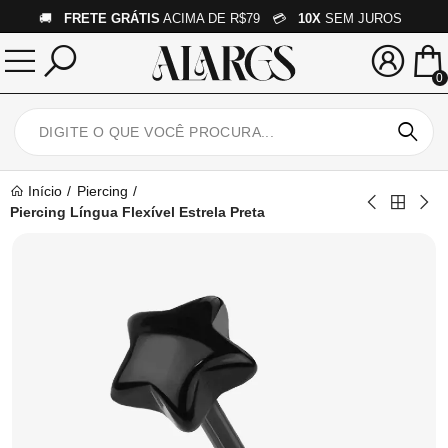
🚚
FRETE GRÁTIS
ACIMA DE R$79 💳
10X
SEM JUROS
0
Início
Piercing
Piercing Língua Flexível Estrela Preta