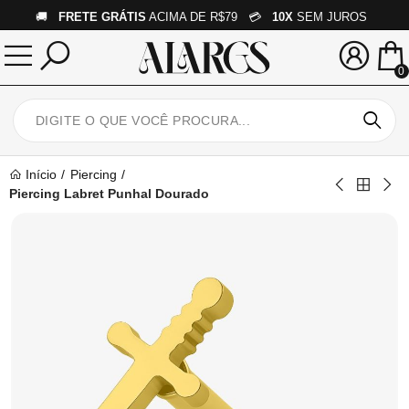
🚚
FRETE GRÁTIS
ACIMA DE R$79 💳
10X
SEM JUROS
0
Início
Piercing
Piercing Labret Punhal Dourado