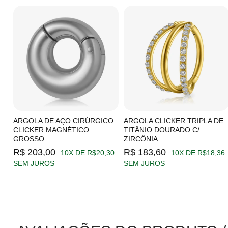
C/
ARGOLA DE AÇO CIRÚRGICO
ARGOLA CLICKER TRIPLA DE
CLICKER MAGNÉTICO
TITÂNIO DOURADO C/
GROSSO
ZIRCÔNIA
19
R$ 203,00
R$ 183,60
10X DE R$20,30
10X DE R$18,36
SEM JUROS
SEM JUROS