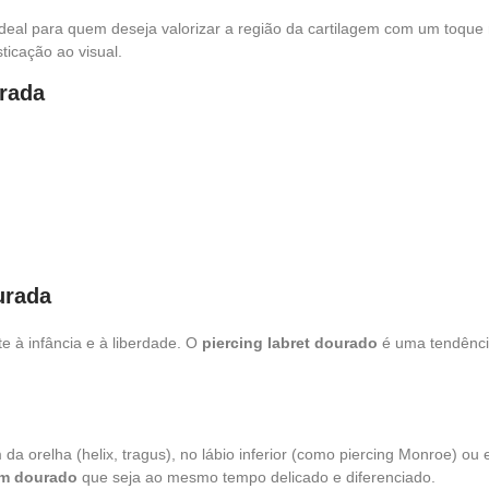
 ideal para quem deseja valorizar a região da cartilagem com um toque
sticação ao visual.
urada
urada
e à infância e à liberdade. O
piercing labret dourado
é uma tendência
 da orelha (helix, tragus), no lábio inferior (como piercing Monroe) o
em dourado
que seja ao mesmo tempo delicado e diferenciado.