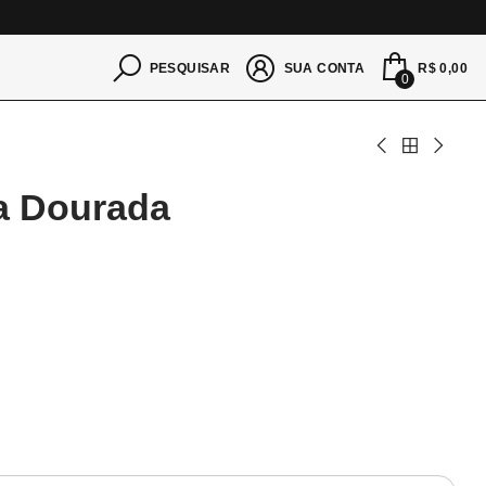
S
R$ 0,00
PESQUISAR
SUA CONTA
0
pa Dourada