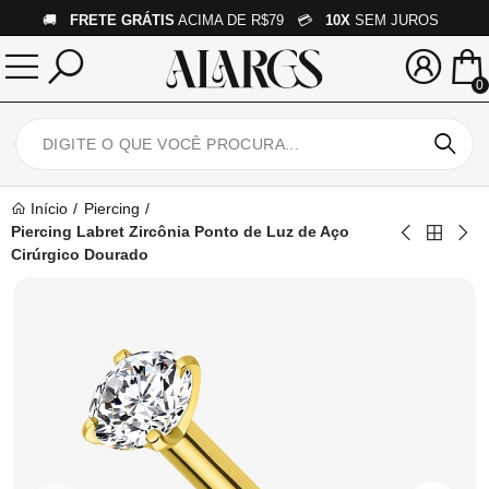
🚚
FRETE GRÁTIS
ACIMA DE R$79 💳
10X
SEM JUROS
0
Início
Piercing
Piercing Labret Zircônia Ponto de Luz de Aço
Cirúrgico Dourado