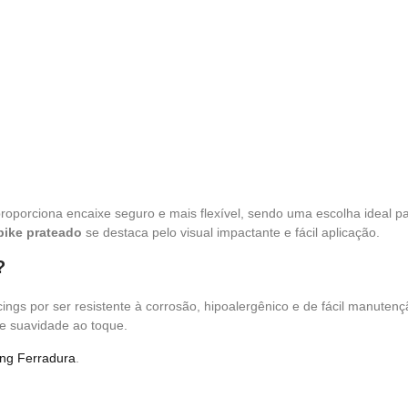
 proporciona encaixe seguro e mais flexível, sendo uma escolha ideal 
pike prateado
se destaca pelo visual impactante e fácil aplicação.
?
ngs por ser resistente à corrosão, hipoalergênico e de fácil manuten
 e suavidade ao toque.
ing Ferradura
.