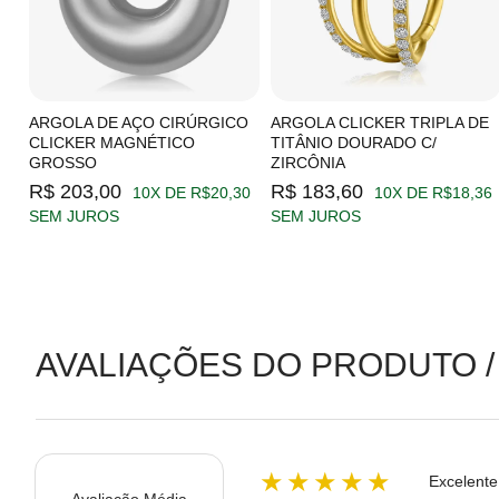
C/
ARGOLA DE AÇO CIRÚRGICO
ARGOLA CLICKER TRIPLA DE
CLICKER MAGNÉTICO
TITÂNIO DOURADO C/
GROSSO
ZIRCÔNIA
19
R$ 203,00
R$ 183,60
10X DE R$20,30
10X DE R$18,36
SEM JUROS
SEM JUROS
AVALIAÇÕES DO PRODUTO /
★★★★★
Excelente