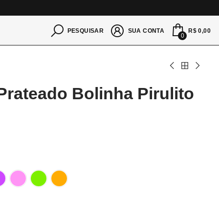
S
R$ 0,00
PESQUISAR
SUA CONTA
0
Prateado Bolinha Pirulito