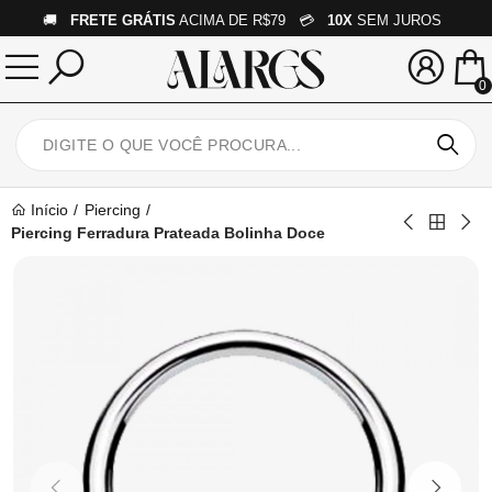
🚚
FRETE GRÁTIS
ACIMA DE R$79 💳
10X
SEM JUROS
0
Início
Piercing
Piercing Ferradura Prateada Bolinha Doce