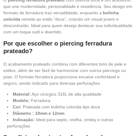
O
piercing ferradura prateado
com bolinha doce é um acessório
que une modernidade, personalidade e resistência. Seu design em
formato de ferradura traz versatilidade, enquanto a
bolinha
colorida
remete ao estilo “doce”, criando um visual jovem e
descontraído. Ideal para quem deseja destacar sua individualidade
com um toque sutil e divertido.
Por que escolher o piercing ferradura
prateado?
O acabamento prateado combina com diferentes tons de pele e
estilos, além de ser fácil de harmonizar com outros piercings ou
joias. O formato ferradura proporciona encaixe confortável e
seguro, sendo indicado para diversas perfurações.
Material:
Aço cirúrgico 316L de alta qualidade
Modelo:
Ferradura
Cor:
Prateada com bolinha colorida tipo doce
Diâmetro : 10mm e 12mm
Indicação:
Ideal para septo, orelha, smiley e outras
perfurações