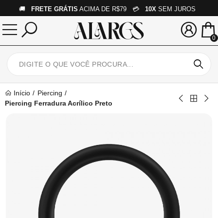
🚚
FRETE GRÁTIS
ACIMA DE R$79 💳
10X
SEM JUROS
0
Início
Piercing
Piercing Ferradura Acrílico Preto