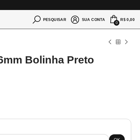
S
R$ 0,00
PESQUISAR
SUA CONTA
0
 6mm Bolinha Preto
OK