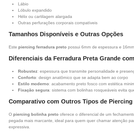
Lábio
Lóbulo expandido
Hélix ou cartilagem alargada
Outras perfurações corporais compatíveis
Tamanhos Disponíveis e Outras Opções
Este
piercing ferradura preto
possui 6mm de espessura e 16mm 
Diferenciais da Ferradura Preta Grande co
Robustez
: espessura que transmite personalidade e presen
Conforto
: design anatômico que se adapta bem ao corpo
Estilo moderno
: acabamento preto fosco com estética minim
Fixação segura
: sistema com bolinhas rosqueáveis evita qu
Comparativo com Outros Tipos de Piercing
O
piercing bolinha preto
oferece o diferencial de um fechament
pegada mais marcante, ideal para quem quer chamar atenção par
expressiva.