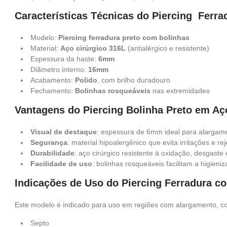
Características Técnicas do Piercing Ferra
Modelo:
Piercing ferradura preto com bolinhas
Material:
Aço cirúrgico 316L
(antialérgico e resistente)
Espessura da haste:
6mm
Diâmetro interno:
16mm
Acabamento:
Polido
, com brilho duradouro
Fechamento:
Bolinhas rosqueáveis
nas extremidades
Vantagens do Piercing Bolinha Preto em Aç
Visual de destaque
: espessura de 6mm ideal para alargam
Segurança
: material hipoalergênico que evita irritações e re
Durabilidade
: aço cirúrgico resistente à oxidação, desgaste
Facilidade de uso
: bolinhas rosqueáveis facilitam a higieni
Indicações de Uso do Piercing Ferradura c
Este modelo é indicado para uso em regiões com alargamento, c
Septo