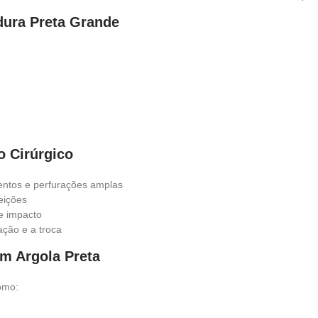
dura Preta Grande
o Cirúrgico
entos e perfurações amplas
jeições
 e impacto
zação e a troca
om Argola Preta
omo: