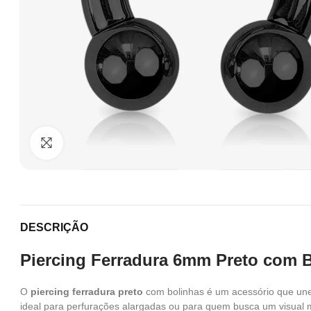
Clique para ampliar
DESCRIÇÃO
Piercing Ferradura 6mm Preto com B
O
piercing ferradura preto
com bolinhas é um acessório que une
ideal para perfurações alargadas ou para quem busca um visual m