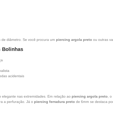
de diâmetro. Se você procura um
piercing argola preto
ou outras va
m Bolinhas
ça
alista
edas acidentais
o elegante nas extremidades. Em relação ao
piercing argola preto
, o
a a perfuração. Já o
piercing ferradura preto
de 6mm se destaca por