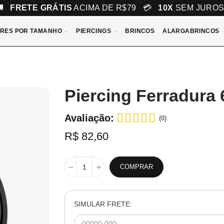
🚚
FRETE GRÁTIS
ACIMA DE R$79 💳
10X
SEM JURO
RES POR TAMANHO
PIERCINGS
BRINCOS
ALARGABRINCOS
Piercing Ferradura
Avaliação:
(0)
R$ 82,60
COMPRAR
SIMULAR FRETE: