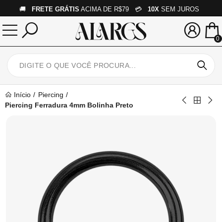
🚚
FRETE GRÁTIS
ACIMA DE R$79 💳
10X
SEM JUROS
0
Início
Piercing
Piercing Ferradura 4mm Bolinha Preto