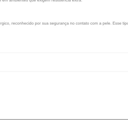
e em ambientes que exigem resistência extra.
rgico, reconhecido por sua segurança no contato com a pele. Esse tipo