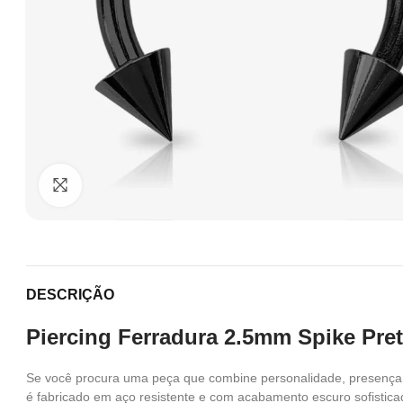
Clique para ampliar
DESCRIÇÃO
Piercing Ferradura 2.5mm Spike Preto
Se você procura uma peça que combine personalidade, presença
é fabricado em aço resistente e com acabamento escuro sofisticad