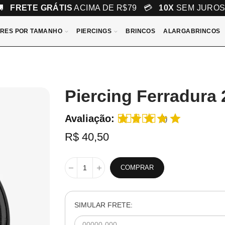
🚚
FRETE GRÁTIS
ACIMA DE R$79 💳
10X
SEM JURO
RES POR TAMANHO
PIERCINGS
BRINCOS
ALARGABRINCOS
Piercing Ferradura
Avaliação:
(1)
R$ 40,50
COMPRAR
SIMULAR FRETE: