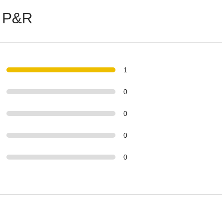
 P&R
1
0
0
0
0