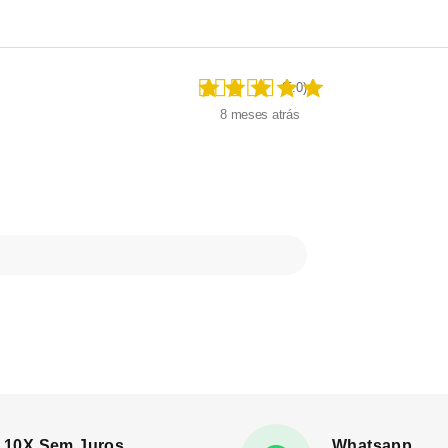
(5.0)
8 meses atrás
10X Sem Juros
Whatsapp