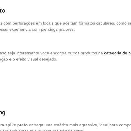
to
 com perfurações em locais que aceitam formatos circulares, como sep
ssui experiência com piercings maiores.
so seja interessante você encontra outros produtos na
categoria de p
ão e o efeito visual desejado.
ng
ura spike preto
entrega uma estética mais agressiva, ideal para compor