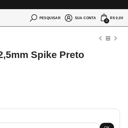
S
R$ 0,00
PESQUISAR
SUA CONTA
0
 2,5mm Spike Preto
OK