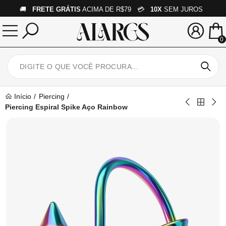
🚚
FRETE GRÁTIS
ACIMA DE R$79 💳
10X
SEM JUROS
0
Início
Piercing
Piercing Espiral Spike Aço Rainbow