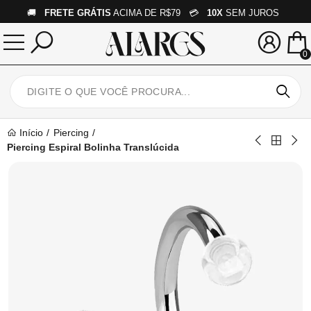
🚚
FRETE GRÁTIS
ACIMA DE R$79 💳
10X
SEM JUROS
0
Início
Piercing
Piercing Espiral Bolinha Translúcida