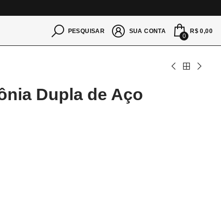
S
R$ 0,00
PESQUISAR
SUA CONTA
0
cônia Dupla de Aço