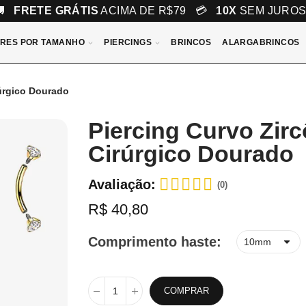
🚚
FRETE GRÁTIS
ACIMA DE R$79 💳
10X
SEM JURO
RES POR TAMANHO
PIERCINGS
BRINCOS
ALARGABRINCOS
rúrgico Dourado
Piercing Curvo Zir
Cirúrgico Dourado
Avaliação:
(0)
R$ 40,80
Comprimento haste
COMPRAR