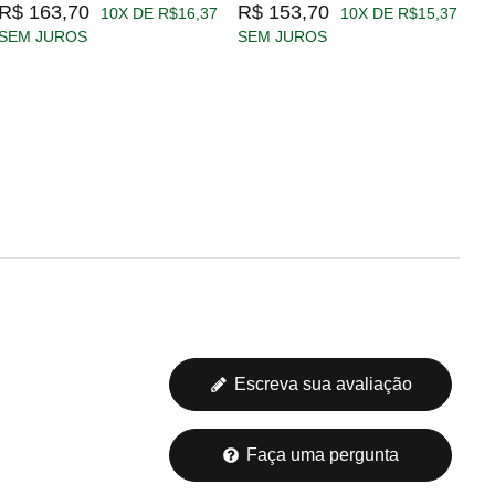
R$ 163,70
R$ 153,70
R
10X DE R$16,37
10X DE R$15,37
SEM JUROS
SEM JUROS
S
Escreva sua avaliação
Faça uma pergunta