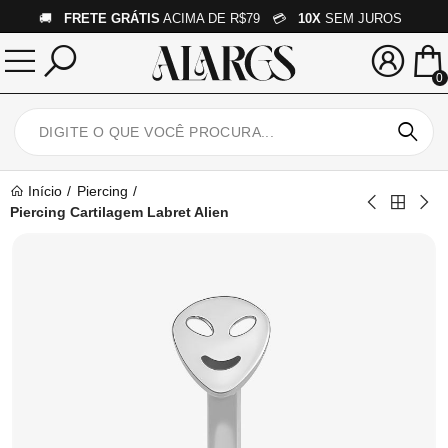
🚚
FRETE GRÁTIS
ACIMA DE R$79 💳
10X
SEM JUROS
0
Início
Piercing
Piercing Cartilagem Labret Alien