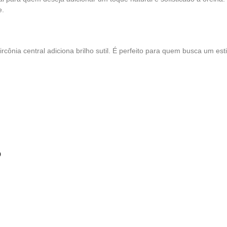
e.
rcônia central adiciona brilho sutil. É perfeito para quem busca um est
o