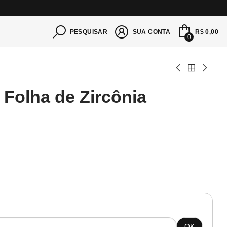
S
R$ 0,00
PESQUISAR
SUA CONTA
0
 Folha de Zircônia
OK