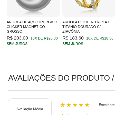
C/
ARGOLA DE AÇO CIRÚRGICO
ARGOLA CLICKER TRIPLA DE
CLICKER MAGNÉTICO
TITÂNIO DOURADO C/
GROSSO
ZIRCÔNIA
19
R$ 203,00
R$ 183,60
10X DE R$20,30
10X DE R$18,36
SEM JUROS
SEM JUROS
AVALIAÇÕES DO PRODUTO /
★★★★★
Excelente
Avaliação Média