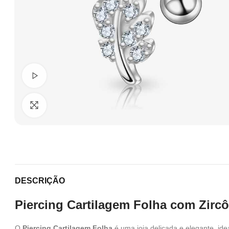
Ver Vídeo
Clique para ampliar
DESCRIÇÃO
Piercing Cartilagem Folha com Zircô
O
Piercing Cartilagem Folha
é uma joia delicada e elegante, ide