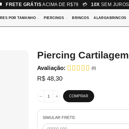
🚚
FRETE GRÁTIS
ACIMA DE R$79 💳
10X
SEM JURO
RES POR TAMANHO
PIERCINGS
BRINCOS
ALARGABRINCOS
Piercing Cartilagem
Avaliação:
(0)
R$ 48,30
COMPRAR
SIMULAR FRETE: