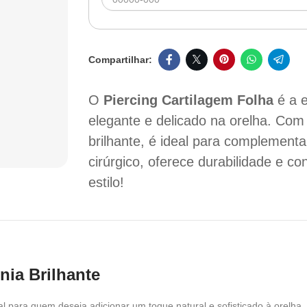
O
Piercing Cartilagem Folha
é a e
elegante e delicado na orelha. Com
brilhante, é ideal para complement
cirúrgico, oferece durabilidade e c
estilo!
nia Brilhante
al para quem deseja adicionar um toque natural e sofisticado à orelha