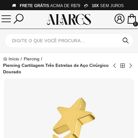
🚚
FRETE GRÁTIS
ACIMA DE R$79 💳
10X
SEM JUROS
0
Início
Piercing
Piercing Cartilagem Três Estrelas de Aço Cirúrgico
Dourado