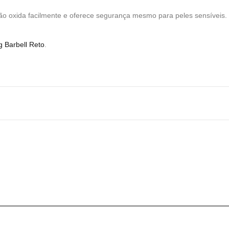
não oxida facilmente e oferece segurança mesmo para peles sensívei
g Barbell Reto
.