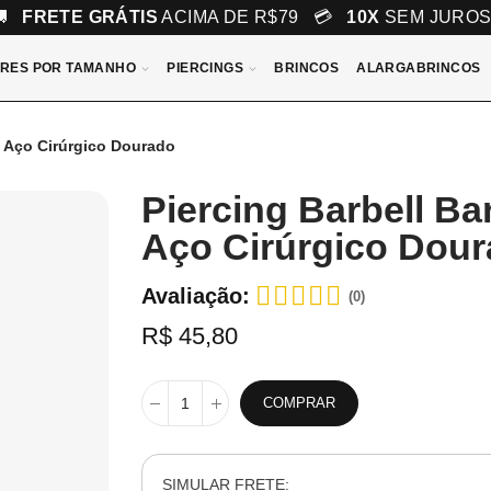
🚚
FRETE GRÁTIS
ACIMA DE R$79 💳
10X
SEM JURO
RES POR TAMANHO
PIERCINGS
BRINCOS
ALARGABRINCOS
e Aço Cirúrgico Dourado
Piercing Barbell Ba
Aço Cirúrgico Dou
Avaliação:
(0)
R$ 45,80
COMPRAR
SIMULAR FRETE: