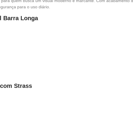
 para quem busca um visual moderno e marcante. Com acabamento dour
egurança para o uso diário.
ll Barra Longa
 com Strass