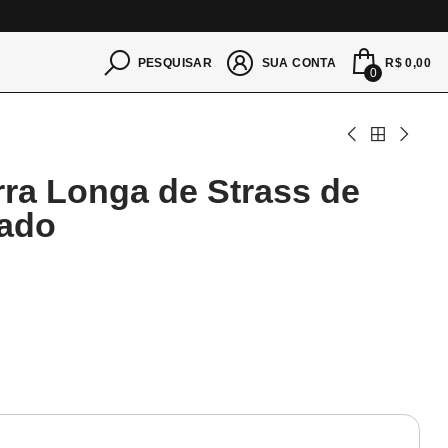
S
R$ 0,00
PESQUISAR
SUA CONTA
0
rra Longa de Strass de
rado