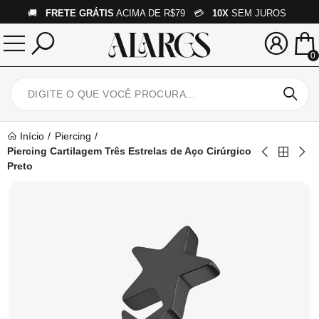
🚚
FRETE GRÁTIS
ACIMA DE R$79 💳
10X
SEM JUROS
0
Início
Piercing
Piercing Cartilagem Três Estrelas de Aço Cirúrgico
Preto