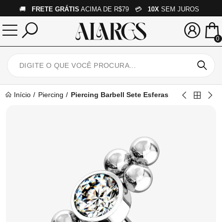
🚚
FRETE GRÁTIS
ACIMA DE R$79 💳
10X
SEM JUROS
0
Início
Piercing
Piercing Barbell Sete Esferas