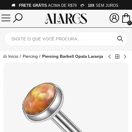
🚚
FRETE GRÁTIS
ACIMA DE R$79 💳
10X
SEM JUROS
0
Início
Piercing
Piercing Barbell Opala Laranja