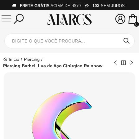
🚚
FRETE GRÁTIS
ACIMA DE R$79 💳
10X
SEM JUROS
0
Início
Piercing
Piercing Barbell Lua de Aço Cirúrgico Rainbow