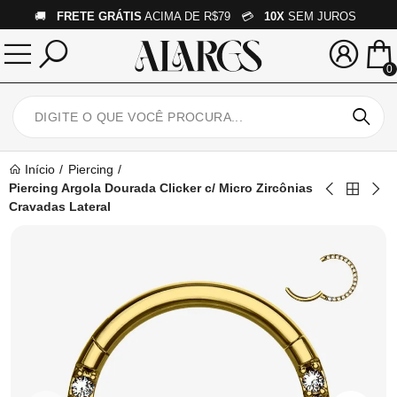
🚚
FRETE GRÁTIS
ACIMA DE R$79 💳
10X
SEM JUROS
0
Início
Piercing
Piercing Argola Dourada Clicker c/ Micro Zircônias
Cravadas Lateral