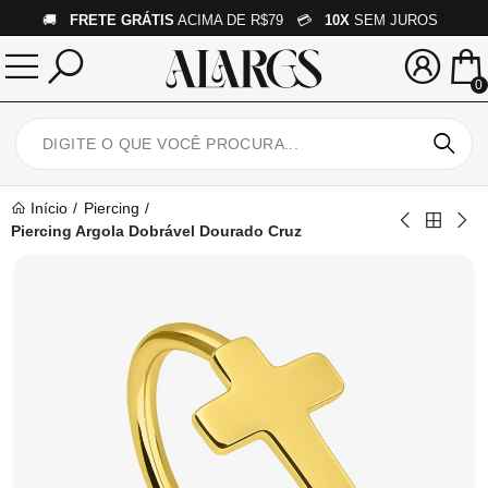
🚚
FRETE GRÁTIS
ACIMA DE R$79 💳
10X
SEM JUROS
0
Início
Piercing
Piercing Argola Dobrável Dourado Cruz