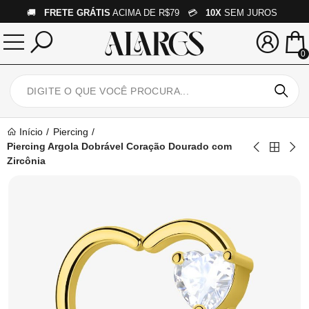
🚚
FRETE GRÁTIS
ACIMA DE R$79 💳
10X
SEM JUROS
0
Início
Piercing
Piercing Argola Dobrável Coração Dourado com
Zircônia