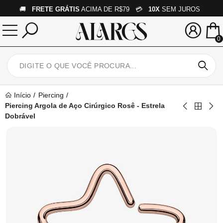
🚚
FRETE GRÁTIS
ACIMA DE R$79 💳
10X
SEM JUROS
0
Início
Piercing
Piercing Argola de Aço Cirúrgico Rosê - Estrela
Dobrável