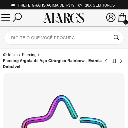
🚚
FRETE GRÁTIS
ACIMA DE R$79 💳
10X
SEM JUROS
0
Início
Piercing
Piercing Argola de Aço Cirúrgico Rainbow - Estrela
Dobrável