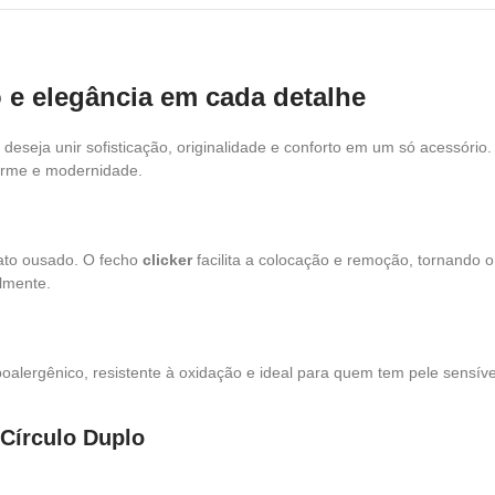
o e elegância em cada detalhe
deseja unir sofisticação, originalidade e conforto em um só acessório.
harme e modernidade.
ato ousado. O fecho
clicker
facilita a colocação e remoção, tornando o
almente.
oalergênico, resistente à oxidação e ideal para quem tem pele sensív
 Círculo Duplo