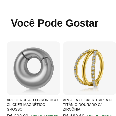
Você Pode Gostar
C/
ARGOLA DE AÇO CIRÚRGICO
ARGOLA CLICKER TRIPLA DE
CLICKER MAGNÉTICO
TITÂNIO DOURADO C/
GROSSO
ZIRCÔNIA
19
R$ 203,00
R$ 183,60