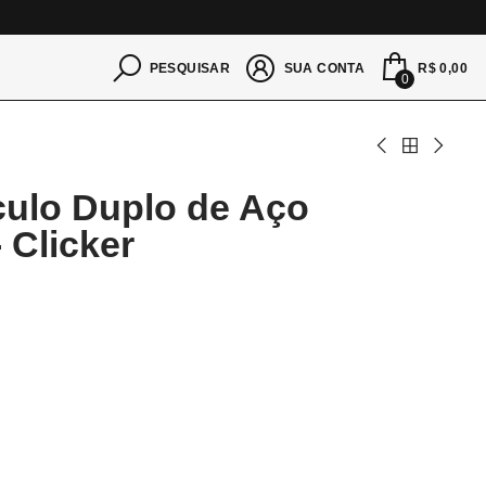
S
R$ 0,00
PESQUISAR
SUA CONTA
0
culo Duplo de Aço
 Clicker