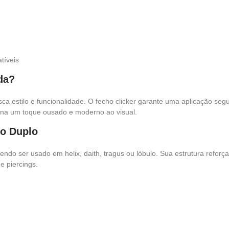
tíveis
da?
a estilo e funcionalidade. O fecho clicker garante uma aplicação seg
na um toque ousado e moderno ao visual.
lo Duplo
dendo ser usado em helix, daith, tragus ou lóbulo. Sua estrutura reforç
 piercings.