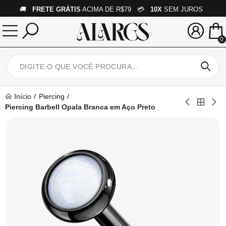
🚚
FRETE GRÁTIS
ACIMA DE R$79 💳
10X
SEM JUROS
0
Início
Piercing
Piercing Barbell Opala Branca em Aço Preto