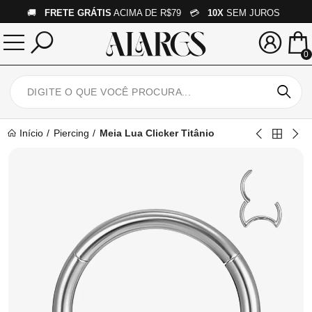
🚚
FRETE GRÁTIS
ACIMA DE R$79 💳
10X
SEM JUROS
0
Início
Piercing
Meia Lua Clicker Titânio