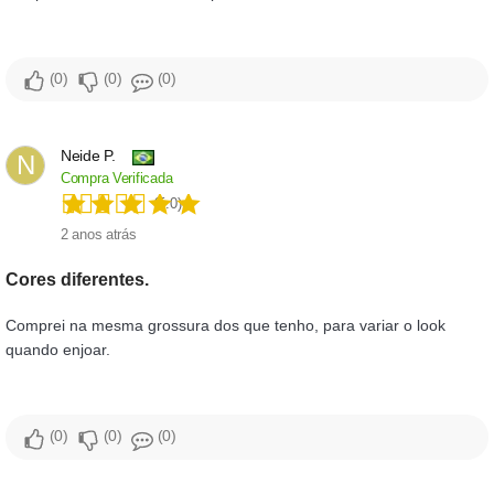
0
0
0
Neide P.
N
Compra Verificada
(5.0)
2 anos atrás
Cores diferentes.
Comprei na mesma grossura dos que tenho, para variar o look
quando enjoar.
0
0
0