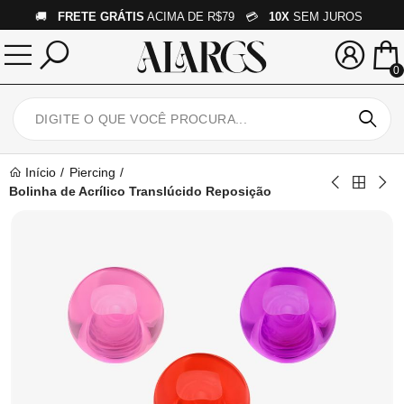
🚚
FRETE GRÁTIS
ACIMA DE R$79 💳
10X
SEM JUROS
0
Início
Piercing
Bolinha de Acrílico Translúcido Reposição