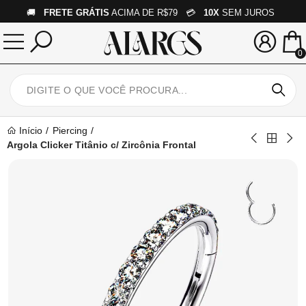
🚚
FRETE GRÁTIS
ACIMA DE R$79 💳
10X
SEM JUROS
0
Início
Piercing
Argola Clicker Titânio c/ Zircônia Frontal