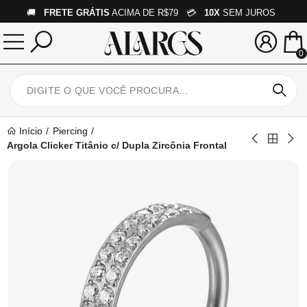
🚚
FRETE GRÁTIS
ACIMA DE R$79 💳
10X
SEM JUROS
0
Início
Piercing
Argola Clicker Titânio c/ Dupla Zircônia Frontal