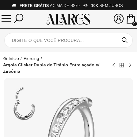
🚚
FRETE GRÁTIS
ACIMA DE R$79 💳
10X
SEM JUROS
0
Início
Piercing
Argola Clicker Dupla de Titânio Entrelaçado c/
Zircônia