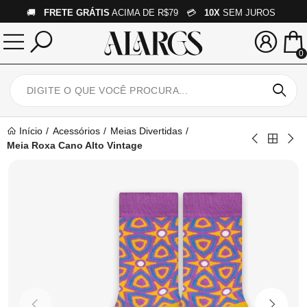
🚚
FRETE GRÁTIS
ACIMA DE R$79 💳
10X
SEM JUROS
0
Início
Acessórios
Meias Divertidas
Meia Roxa Cano Alto Vintage