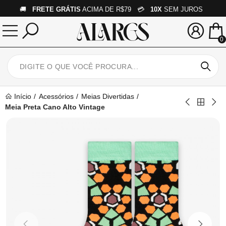
🚚
FRETE GRÁTIS
ACIMA DE R$79 💳
10X
SEM JUROS
0
Início
Acessórios
Meias Divertidas
Meia Preta Cano Alto Vintage