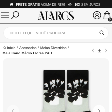
🚚
FRETE GRÁTIS
ACIMA DE R$79 💳
10X
SEM JUROS
0
Início
Acessórios
Meias Divertidas
Meia Cano Médio Flores P&B