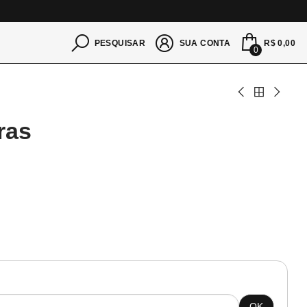
S
R$ 0,00
PESQUISAR
SUA CONTA
0
ras
OK