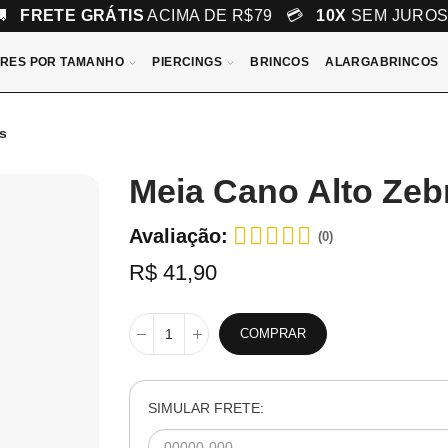
🚚
FRETE GRÁTIS
ACIMA DE R$79 💳
10X
SEM JURO
RES POR TAMANHO
PIERCINGS
BRINCOS
ALARGABRINCOS
s
Meia Cano Alto Zeb
Avaliação:
(0)
R$ 41,90
COMPRAR
SIMULAR FRETE: