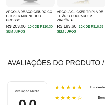
C/
ARGOLA DE AÇO CIRÚRGICO
ARGOLA CLICKER TRIPLA DE
CLICKER MAGNÉTICO
TITÂNIO DOURADO C/
GROSSO
ZIRCÔNIA
19
R$ 203,00
R$ 183,60
10X DE R$20,30
10X DE R$18,36
SEM JUROS
SEM JUROS
AVALIAÇÕES DO PRODUTO /
★★★★★
Excelente
Avaliação Média
★★★★☆
Bom
0.0